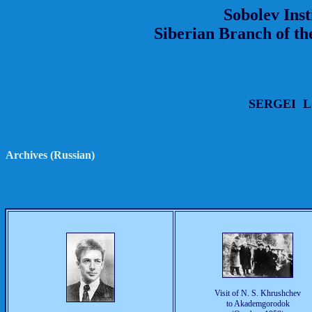
Sobolev Inst
Siberian Branch of th
SERGEI 
Archives (Russian)
Visit of N. S. Khrushchev
to Akademgorodok