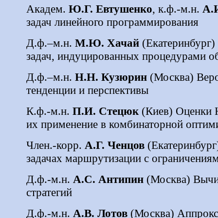
Академ.
Ю.Г. Евтушенко
, к.ф.-м.н.
А.
задач линейного программирования
Д.ф.–м.н.
М.Ю. Хачай
(Екатеринбург)
задач, индуцированных процедурами о
Д.ф.–м.н.
Н.Н. Кузюрин
(Москва) Вер
тенденции и перспективы
К.ф.-м.н.
П.И. Стецюк
(Киев)
Оценки Н
их применение в комбинаторной оптим
Член.-корр.
А.Г. Ченцов
(Екатеринбург
задачах маршрутизации с ограничения
Д.ф.-м.н.
А.С. Антипин
(Москва) Вычи
стратегий
Д.ф.-м.н.
А.В. Лотов
(Москва) Аппрокс