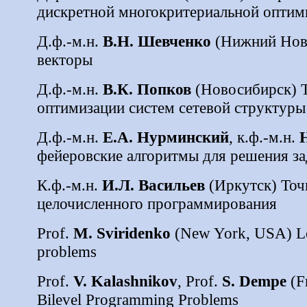
дискретной многокритериальной оптим
Д.ф.-м.н.
В.Н. Шевченко
(Нижний Новг
векторы
Д.ф.-м.н.
В.К.
Попков
(Новосибирск) 
оптимизации систем сетевой структуры
Д.ф.-м.н.
Е.А. Нурминский
, к.ф.-м.н.
фейеровские алгоритмы для решения за
К.ф.-м.н.
И.Л. Васильев
(
Иркутск
)
Точ
целочисленного программирования
Prof.
M. Sviridenko
(New York, USA) Loc
problems
Prof.
V. Kalashnikov
, Prof.
S. Dempe
(F
Bilevel Programming Problems