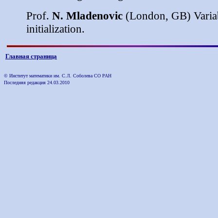
Prof.
N.
Mladenovic
(London, GB)
Vari
initialization
.
Главная страница
© Институт математики им. С.Л. Соболева СО РАН
Последняя редакция
24.03.2010