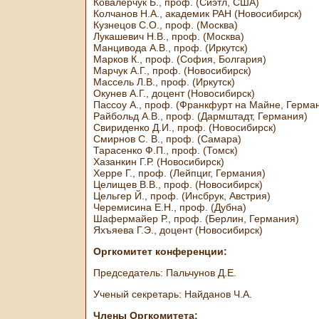
Ковалерчук Б., проф. (Сиэтл, США)
Колчанов Н.А., академик РАН (Новосибирск)
Кузнецов С.О., проф. (Москва)
Лукашевич Н.В., проф. (Москва)
Манцивода А.В., проф. (Иркутск)
Марков К., проф. (София, Болгария)
Марчук А.Г., проф. (Новосибирск)
Массель Л.В., проф. (Иркутск)
Окунев А.Г., доцент (Новосибирск)
Пассоу А., проф. (Франкфурт на Майне, Герма
Райбольд А.В., проф. (Дармштадт, Германия)
Свириденко Д.И., проф. (Новосибирск)
Смирнов С. В., проф. (Самара)
Тарасенко Ф.П., проф. (Томск)
Хазанкин Г.Р. (Новосибирск)
Херре Г., проф. (Лейпциг, Германия)
Целищев В.В., проф. (Новосибирск)
Цельгер Й., проф. (Инсбрук, Австрия)
Черемисина Е.Н., проф. (Дубна)
Шафермайер Р., проф. (Берлин, Германия)
Яхъяева Г.Э., доцент (Новосибирск)
Оргкомитет конференции:
Председатель: Пальчунов Д.Е.
Ученый секретарь: Найданов Ч.А.
Члены Оргкомитета: