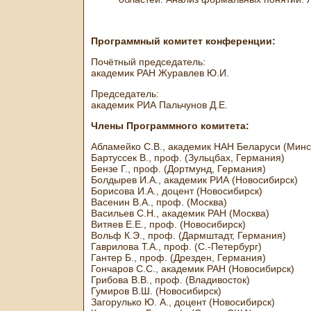
Программный комитет конференции:
Почётный председатель:
академик РАН Журавлев Ю.И.
Председатель:
академик РИА Пальчунов Д.Е.
Члены Программного комитета:
Абламейко С.В., академик НАН Беларуси (Минс
Бартуссек В., проф. (Зульцбах, Германия)
Бензе Г., проф. (Дортмунд, Германия)
Болдырев И.А., академик РИА (Новосибирск)
Борисова И.А., доцент (Новосибирск)
Васенин В.А., проф. (Москва)
Васильев С.Н., академик РАН (Москва)
Витяев Е.Е., проф. (Новосибирск)
Вольф К.Э., проф. (Дармштадт, Германия)
Гаврилова Т.А., проф. (С.-Петербург)
Гантер Б., проф. (Дрезден, Германия)
Гончаров С.С., академик РАН (Новосибирск)
Грибова В.В., проф. (Владивосток)
Гумиров В.Ш. (Новосибирск)
Загорулько Ю. А., доцент (Новосибирск)