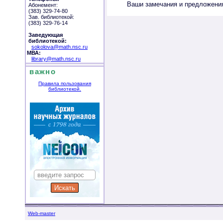
Ваши замечания и предложения
Абонемент:
(383) 329-74-80
Зав. библиотекой:
(383) 329-76-14
Заведующая
библиотекой:
sokolova@math.nsc.ru
МВА:
library@math.nsc.ru
важно
Правила пользования
библиотекой.
Web-master