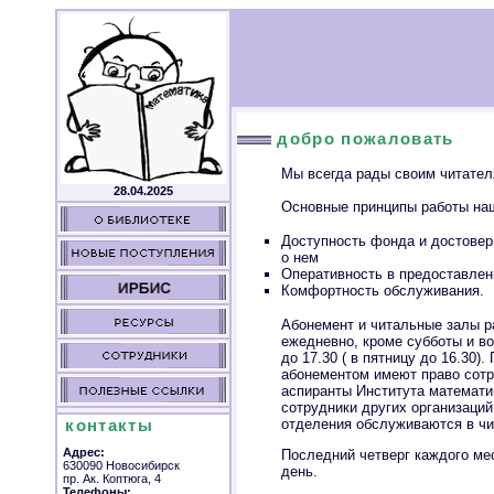
добро пожаловать
Мы всегда рады своим читател
28.04.2025
Основные принципы работы наш
Доступность фонда и достове
о нем
Оперативность в предоставлен
Комфортность обслуживания.
Абонемент и читальные залы р
ежедневно, кроме субботы и во
до 17.30 ( в пятницу до 16.30)
абонементом имеют право сотр
аспиранты Института математи
сотрудники других организаций
отделения обслуживаются в чи
контакты
Адрес:
Последний четверг каждого ме
630090 Новосибирск
день.
пр. Ак. Коптюга, 4
Телефоны: