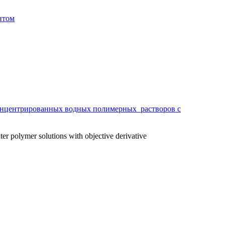
нтом
концентрированных водных полимерных растворов с
er polymer solutions with objective derivative