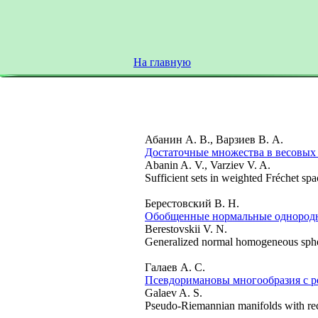
На главную
Абанин А. В., Варзиев В. А.
Достаточные множества в весовых
Abanin A. V., Varziev V. A.
Sufficient sets in weighted Fréchet spa
Берестовский В. Н.
Обобщенные нормальные однород
Berestovskii V. N.
Generalized normal homogeneous sph
Галаев А. С.
Псевдоримановы многообразия с 
Galaev A. S.
Pseudo-Riemannian manifolds with recu