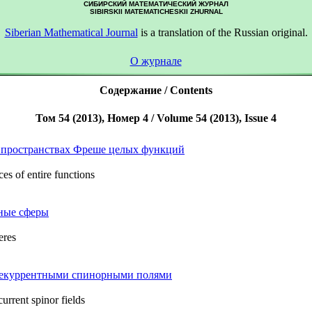
СИБИРСКИЙ МАТЕМАТИЧЕСКИЙ ЖУРНАЛ
SIBIRSKII MATEMATICHESKII ZHURNAL
Siberian Mathematical Journal
is a translation of the Russian original.
О журнале
Содержание / Contents
Том 54 (2013), Номер 4 / Volume 54 (2013), Issue 4
 пространствах Фреше целых функций
ces of entire functions
ные сферы
eres
рекуррентными спинорными полями
rrent spinor fields