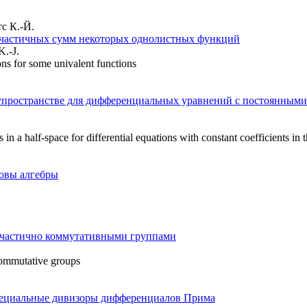
с К.-Й.
 частичных сумм некоторых однолистных функций
K.-J.
ons for some univalent functions
лупространстве для дифференциальных уравнений с постоянным
in a half-space for differential equations with constant coefficients in t
овы алгебры
 частично коммутативными группами
 commutative groups
ециальные дивизоры дифференциалов Прима