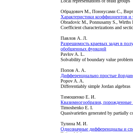
Local representations of braid groups
Обрадович М., Поннусами С., Вирт
Характеристики коэффициентов и
Obradovic M., Ponnusamy S., Wirths 
Coefficient characterizations and secti
Павлов А. Л.
Разрешимость краевых задач в по
обобщенных функций
Pavlov A. L.
Solvability of boundary value problems 
Попов А. А.
Дифференциально простые йордан
Popov A. A.
Differentiably simple Jordan algebras
Тимошенко Е. И.
Квазимногообразия, порожденные
Timoshenko E. I.
Quasivarieties generated by partially
Тулина М. И.
Однозначные дифференциалы и сп