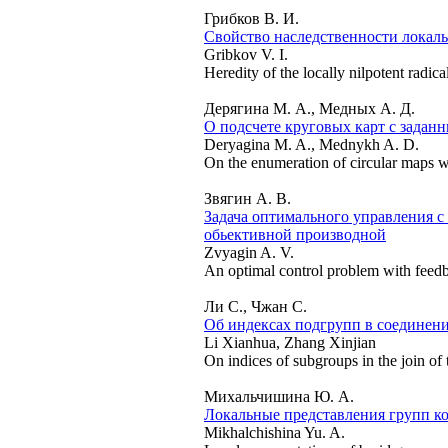
Грибков В. И.
Свойство наследственности локаль
Gribkov V. I.
Heredity of the locally nilpotent radic
Дерягина М. А., Медных А. Д.
О подсчете круговых карт с задан
Deryagina M. A., Mednykh A. D.
On the enumeration of circular maps 
Звягин А. В.
Задача оптимального управления 
обьективной производной
Zvyagin A. V.
An optimal control problem with feedb
Ли С., Чжан С.
Об индексах подгрупп в соединен
Li Xianhua, Zhang Xinjian
On indices of subgroups in the join of 
Михальчишина Ю. А.
Локальные представления групп к
Mikhalchishina Yu. A.