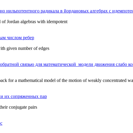
но нильпотентного радикала в йордановых алгебрах с идемпоте
al of Jordan algebras with idempotent
ным числом ребер
with given number of edges
с обратной связью для математической модели движения слабо 
ack for a mathematical model of the motion of weakly concentrated wat
ии их сопряженных пар
their conjugate pairs
ос