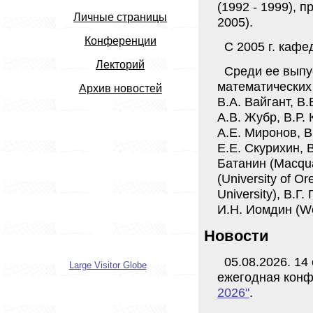
(1992 - 1999), п
Личные страницы
2005).
Конференции
С 2005 г. каф
Лекторий
Среди ее выпу
математических 
Архив новостей
В.А. Вайгант, В.
А.В. Жубр, В.Р. 
А.Е. Миронов, В
Е.Е. Скурихин,
Батанин (Macquar
(University of Or
University), В.Г.
И.Н. Иомдин (Wei
Новости
05.08.2026. 14
Large Visitor Globe
ежегодная кон
2026"
.