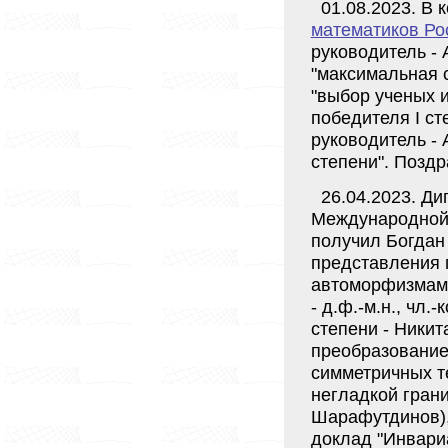
01.08.2023. В 
математиков Ро
руководитель -
"максимальная 
"выбор ученых и
победителя I ст
руководитель - 
степени". Позд
26.04.2023. Ди
Международной
получил Богдан
представления 
автоморфизмами
- д.ф.-м.н., чл
степени - Никит
преобразовани
симметричных т
негладкой грани
Шарафутдинов),
доклад "Инвари