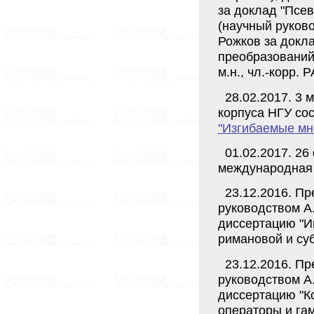
за доклад "Псе
(научный руково
Рожков за докл
преобразований 
м.н., чл.-корр. 
28.02.2017. 3 м
корпуса НГУ со
"Изгибаемые мно
01.02.2017. 2
международная
23.12.2016. П
руководством А
диссертацию "И
римановой и су
23.12.2016. П
руководством А
диссертацию "
операторы и га