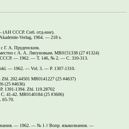
 (АН СССР. Сиб. отд-ние).
 Akademie-Verlag, 1964. — 218 s.
 Г. А. Пруденским.
естно с А. А. Ляпуновым. MR0151338 (27 #1324)
 СССР. — 1962. — Т. 146, № 2. —
С. 310-313.
. Dokl. — 1962. — Vol. 3. —
P. 1307-1310.
.
Zbl. 202.44501
MR0141227 (25 #4637)
 (25 #4636)
—
P. 1391-1394.
Zbl. 119.28702
—
С. 41-42.
MR0140184 (25 #3606)
. 65-70.
нания. — 1962. — № 1 // Вопр. языкознания. —