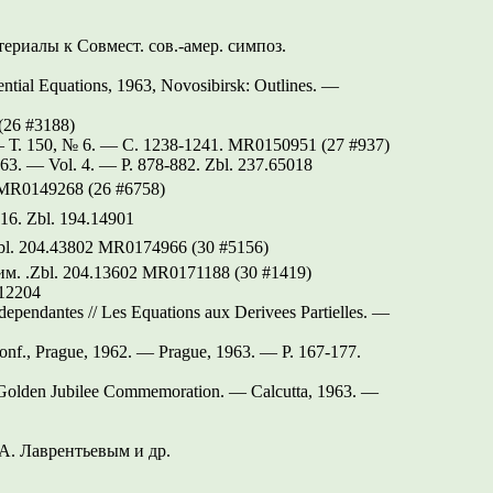
риалы к Совмест. сов.-амер. симпоз.
rential Equations, 1963, Novosibirsk: Outlines. —
26 #3188)
 Т. 150, № 6. —
С. 1238-1241.
MR0150951 (27 #937)
1963. — Vol. 4. —
P. 878-882.
Zbl. 237.65018
R0149268 (26 #6758)
316.
Zbl. 194.14901
bl. 204.43802
MR0174966 (30 #5156)
им.
.Zbl. 204.13602 MR0171188 (30 #1419)
.12204
ndependantes // Les Equations aux Derivees Partielles. —
. Conf., Prague, 1962. — Prague, 1963. —
P. 167-177.
oc. Golden Jubilee Commemoration. — Calcutta, 1963. —
 А. Лаврентьевым и др.