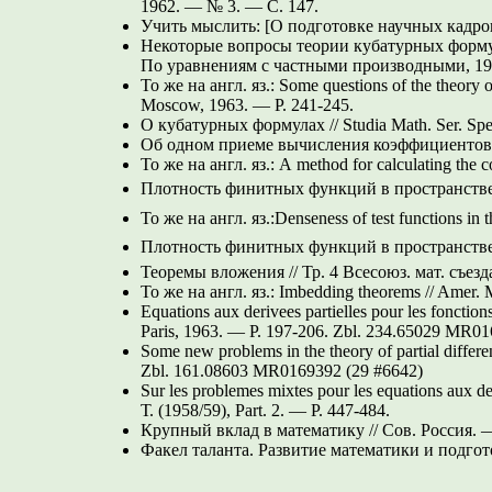
1962. — № 3. —
С. 147.
Учить мыслить: [О подготовке научных кадров 
Некоторые вопросы теории кубатурных формул
По уравнениям с частными производными, 19
То же на англ. яз.: Some questions of the theory 
Moscow, 1963. —
P. 241-245.
О кубатурных формулах // Studia Math. Ser. S
Об одном приеме вычисления коэффициентов 
То же на англ. яз.: A method for calculating the 
Плотность финитных функций в пространств
То же на англ. яз.:Denseness of test functions in 
Плотность финитных функций в пространств
Теоремы вложения // Тр. 4 Всесоюз. мат. съезд
То же на англ. яз.: Imbedding theorems // Amer. 
Equations aux derivees partielles pour les fonctio
Paris, 1963. —
P. 197-206.
Zbl. 234.65029
MR016
Some new problems in the theory of partial differe
Zbl. 161.08603
MR0169392 (29 #6642)
Sur les problemes mixtes pour les equations aux d
Т. (1958/59), Part. 2. —
P. 447-484.
Крупный вклад в математику // Сов. Россия. 
Факел таланта. Развитие математики и подгот