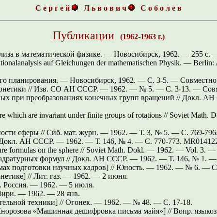
С е р г е й
Л ь в о в и ч
С о б о л е в
Публикации
(1962-1963 г.)
за в математической физике. — Новосибирск, 1962. — 255 с. —
ionalanalysis auf Gleichungen der mathematischen Physik. — Berlin:
ого планирования. — Новосибирск, 1962. —
С. 3-5.
— Совместно с
рнетики // Изв. СО АН СССР. — 1962. — № 5. —
С. 3-13.
— Совм
ых при преобразованиях конечных групп вращений // Докл. АН
re which are invariant under finite groups of rotations // Soviet Math
сти сферы // Сиб. мат. журн. — 1962. — Т. 3, № 5. —
С. 769-796
/ Докл. АН СССР. — 1962. — Т. 146, № 4. —
С. 770-773.
MR0141226
ure formulas on the sphere // Soviet Math. Dokl. — 1962. — Vol. 3. 
адратурных формул // Докл. АН СССР. — 1962. — Т. 146, № 1. 
мах подготовки научных кадров] // Юность. — 1962. — № 6. —
С
нетике] // Лит. газ. — 1962. — 2 июня.
 Россия. — 1962. — 5 июля.
бири. — 1962. — 28 янв.
тельной техники] // Огонек. — 1962. — № 48. —
С. 17-18.
Кнорозова «Машинная дешифровка письма майя»] // Вопр. языкоз