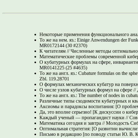
Некоторые применения функционального анали
То же на нем. яз.: Einige Anwendungen der Funkt
MR0172144 (30 #2370)
К читателям // Численные методы оптимальн
Математические проблемы современной кибе
О кубатурных формулах на сфере, инвариантн
MR0141225 (25 #4635)
То же на англ. яз.: Cubature formulas on the sphe
Zbl. 119.28701
О формулах механических кубатур на поверхно
О числе узлов кубатурных формул на сфере /
То же на англ. яз.: The number of nodes in cubat
Различные типы сходимости кубатурных и кв
Аксиомы и парадоксы воспитания: [О пробле
Да, это вполне серьезно! [К дискуссии о кибер
Каждый ученый — пропагандист науки // Сов.
Математика сегодня и завтра // Молодость Си
Оптимальная стратегия: [О развитии вычисли
Письмо в редакцию [по поводу статьи Ю. В. 