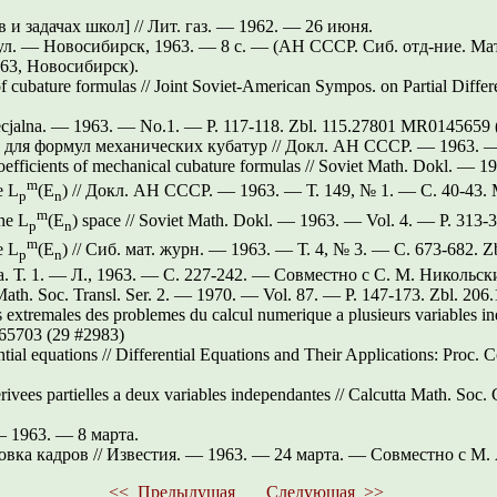
и задачах школ] // Лит. газ. — 1962. — 26 июня.
. — Новосибирск, 1963. — 8 с. — (АН СССР. Сиб. отд-ние. Мате
63, Новосибирск).
of cubature formulas // Joint Soviet-American Sympos. on Partial Diffe
pecjalna. — 1963. — No.1. —
P. 117-118.
Zbl. 115.27801
MR0145659 (
для формул механических кубатур // Докл. АН СССР. — 1963. —
coefficients of mechanical cubature formulas // Soviet Math. Dokl. — 
m
е L
(E
) // Докл. АН СССР. — 1963. — Т. 149, № 1. —
С. 40-43.
M
p
n
m
the L
(E
) space // Soviet Math. Dokl. — 1963. — Vol. 4. —
P. 313-
p
n
m
е L
(E
) // Сиб. мат. журн. — 1963. — Т. 4, № 3. —
С. 673-682.
Z
p
n
а. Т. 1. — Л., 1963. —
С. 227-242.
— Совместно с С. М. Никольск
Math. Soc. Transl. Ser. 2. — 1970. — Vol. 87. —
P. 147-173.
Zbl. 206
ns extremales des problemes du calcul numerique a plusieurs variables i
5703 (29 #2983)
ntial equations // Differential Equations and Their Applications: Proc
erivees partielles a deux variables independantes // Calcutta Math. S
— 1963. — 8 марта.
овка кадров // Известия. — 1963. — 24 марта. — Совместно с М.
<<
Предыдущая
Следующая
>>