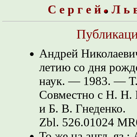
С е р г е й
Л ь 
Публикац
Андрей Николаевич
летию со дня рожде
наук. — 1983. — Т.
Совместно с Н. Н
и Б. В. Гнеденко.
Zbl. 526.01024
MR0
То же на англ. яз.: