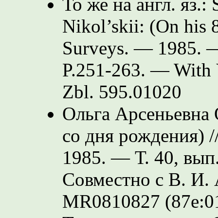
То же на англ. яз.:
Nikol’skii: (On his 
Surveys. — 1985. —
P.251-263.
— With V
Zbl. 595.01020
Ольга Арсеньевна 
со дня рождения) /
1985. — Т. 40, вып
Совместно с В. И.
MR0810827 (87e:0