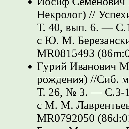
Иосиф Семенович 
Некролог) // Успех
Т. 40, вып. 6. —
С.
с Ю. М. Березански
MR0815493 (86m:0
Гурий Иванович Ма
рождения) //Сиб. 
Т. 26, № 3. —
С.3-
с М. М. Лаврентье
MR0792050 (86d:0