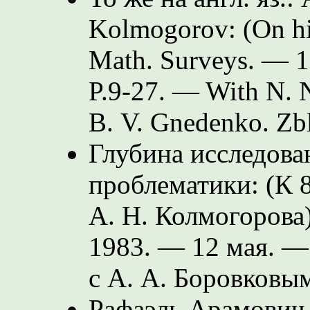
Kolmogorov: (On his
Math. Surveys. — 1
P.9-27.
— With N. N
B. V. Gnedenko.
Zb
Глубина исследова
проблематики: (К 
А. Н. Колмогорова)
1983. — 12 мая. 
с А. А. Боровковы
Рафаэль Арамович 