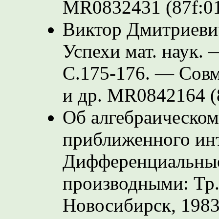
MR0832431 (87f:0
Виктор Дмитриевич
Успехи мат. наук. 
С.175-176.
— Совме
и др. MR0842164 (
Об алгебраическом
приближенного инт
Дифференциальные
производными: Тр.
Новосибирск, 198