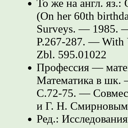
То же на англ. яз.:
(On her 60th birthda
Surveys. — 1985. —
P.267-287.
— With V.
Zbl. 595.01022
Профессия — матем
Математика в шк.
С.72-75.
— Совмест
и Г. Н. Смирновым
Ред.: Исследовани