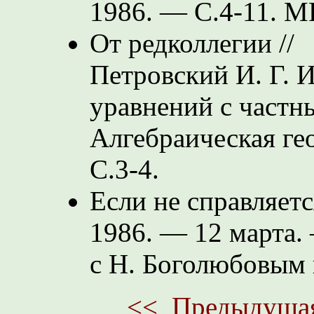
1986. —
С.4-11.
MR
От редколлегии //
Петровский И. Г. 
уравнений с част
Алгебраическая ге
С.3-4.
Если не справляет
1986. — 12 марта.
с Н. Боголюбовым 
<<
Предыдуща