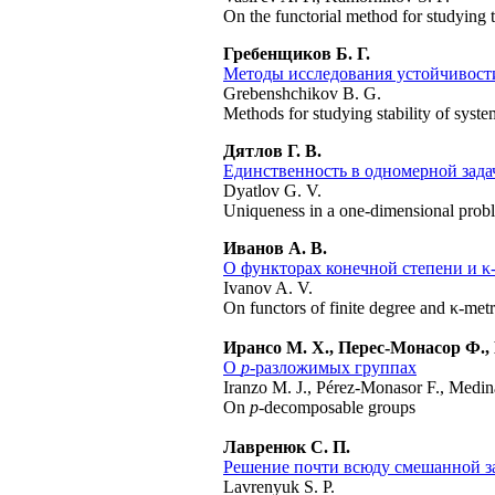
On the functorial method for studying t
Гребенщиков Б. Г.
Методы исследования устойчивост
Grebenshchikov B. G.
Methods for studying stability of syste
Дятлов Г. В.
Единственность в одномерной зада
Dyatlov G. V.
Uniqueness in a one-dimensional probl
Иванов А. В.
О функторах конечной степени и
κ
Ivanov A. V.
On functors of finite degree
and κ-metr
Ирансо М. Х., Перес-Монасор Ф.,
О
p
-разложимых группах
Iranzo M. J., Pérez-Monasor F., Medin
On
p
-decomposable groups
Лавренюк С. П.
Решение почти всюду смешанной 
Lavrenyuk S. P.