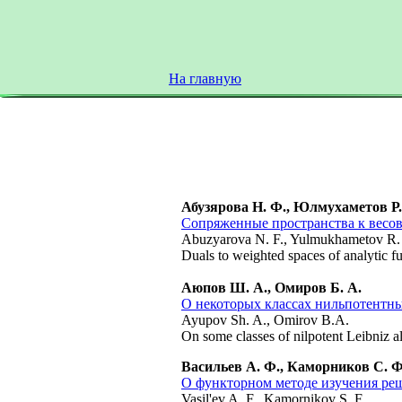
На главную
Абузярова Н. Ф., Юлмухаметов Р.
Сопряженные пространства к весо
Abuzyarova N. F., Yulmukhametov R.
Duals to weighted spaces of analytic f
Аюпов Ш. А., Омиров Б. А.
О некоторых классах нильпотентн
Ayupov Sh. A., Omirov B.A.
On some classes of nilpotent Leibniz a
Васильев А. Ф., Каморников С. Ф
О функторном методе изучения ре
Vasil'ev A. F., Kamornikov S. F.