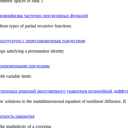
metric spaces of rank 1
 изоморфизма частично рекурсивных функций
sm types of partial recursive functions
 полугрупп с перестановочным тождеством
oups satisfying a permutation identity
 переменными пределами
h variable limits
отропных решений многомерного уравнения нелинейной диффузи
ic solutions to the multidimensional equation of nonlinear diffusion. II
атность накрытия
he multiplicity of a covering