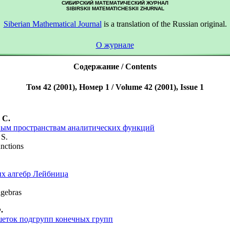
СИБИРСКИЙ МАТЕМАТИЧЕСКИЙ ЖУРНАЛ
SIBIRSKII MATEMATICHESKII ZHURNAL
Siberian Mathematical Journal
is a translation of the Russian original.
О журнале
Содержание / Contents
Том 42 (2001), Номер 1 / Volume 42 (2001), Issue 1
 С.
вым пространствам аналитических функций
 S.
unctions
ых алгебр Лейбница
lgebras
.
шеток подгрупп конечных групп