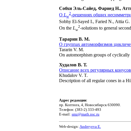
Собхи Эль-Сайед, Фариед Н., Атти
2
О
L
-решениях общих несимметр
w
Sobhy El-Sayed I., Faried N., Attia G.
2
On the
L
-solutions to general secon
w
Тарарин В. М.
О группах автоморфизмов цикличе
Tararin V. M.
On automorphism groups of cyclically 
Худалов В. Т.
Описание всех регулярных конусов
Khudalov V. T.
Description of all regular cones in a Hi
Адрес редакции
:
пр. Коптюга, 4, Новосибирск 630090.
Телефон: (383-2) 333-493
E-mail:
smz@math.nsc.ru
Web-design:
Andreyeva E.