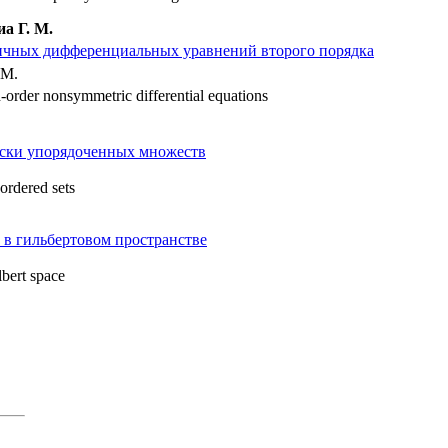
а Г. М.
ичных дифференциальных уравнений второго порядка
 M.
d-order nonsymmetric differential equations
ски упорядоченных множеств
ordered sets
 в гильбертовом пространстве
lbert space