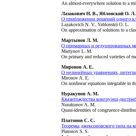
An almost-everywhere solution to a mi
Лазакович Н. В., Яблонский О. Л.
О приближении решений одного кл
Lazakovich N. V., Yablonskii O. L.
On approximation of solutions to a clas
Мартынов Л. М.
О примарных и редуцированных мн
Martynov L. M.
On primary and reduced varieties of m
Миронов А. Е.
О нелинейных уравнениях, интегр
Mironov A. E.
On nonlinear equations integrable in th
Нуракунов А. М.
Квазитождества конгруэнц-дистри
Nurakunov A. M.
Quasi-identities of congruence-distribut
Платонов С. С.
Теоремы джексоновского типа на к
Platonov S. S.