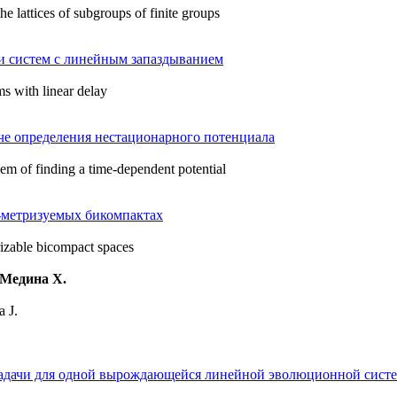
he lattices of subgroups of finite groups
и систем с линейным запаздыванием
ms with linear delay
че определения нестационарного потенциала
em of finding a time-dependent potential
-метризуемых
бикомпактах
izable
bicompact spaces
 Медина Х.
a J.
задачи для одной вырождающейся линейной эволюционной сист