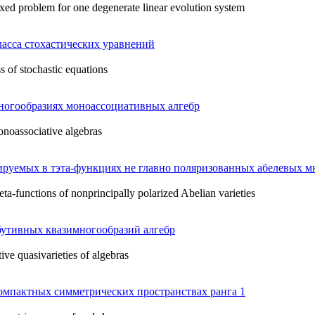
xed problem for one degenerate linear evolution system
асса стохастических уравнений
s of stochastic equations
огообразиях моноассоциативных алгебр
onoassociative algebras
ируемых в тэта-функциях не главно поляризованных абелевых м
eta-functions of nonprincipally polarized Abelian varieties
бутивных квазимногообразий алгебр
ive quasivarieties of algebras
омпактных симметрических пространствах ранга 1