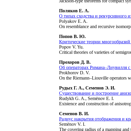
Jackson-type theorems for compact sym
Поляков Е. А.
О типах сходства и рекурсивного
Polyakov E. A.
On resemblance and recursive isomorphi
Попов В. Ю.
Критические теории многообразий
Popov V. Yu.
Critical theories of varieties of semigr
Прохоров Д. В.
Об операторах Римана–Лиувилля с
Prokhorov D. V.
On the Riemann–Liouville operators wit
Рудых Г. А., Семенов Э. И.
Существование и построение аниз
Rudykh G. A., Semënov E. I.
Existence and construction of anisotrop
Семенов В. И.
Радиус накрытия отображения и кр
Semënov V. I.
The covering radius of a mapping and t