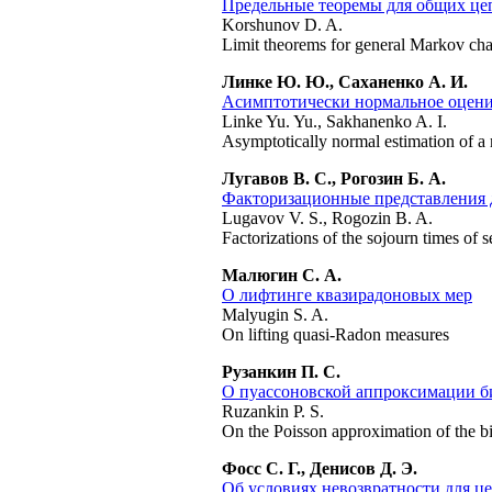
Предельные теоремы для общих це
Korshunov D. A.
Limit theorems for general Markov cha
Линке Ю. Ю., Саханенко А. И.
Асимптотически нормальное оценив
Linke Yu. Yu., Sakhanenko A. I.
Asymptotically normal estimation of a 
Лугавов В. С., Рогозин Б. А.
Факторизационные представления 
Lugavov V. S., Rogozin B. A.
Factorizations of the sojourn times o
Малюгин С. А.
О лифтинге квазирадоновых мер
Malyugin S. A.
On lifting quasi-Radon measures
Рузанкин П. С.
О пуассоновской аппроксимации б
Ruzankin P. S.
On the Poisson approximation of the bi
Фосс С. Г., Денисов Д. Э.
Об условиях невозвратности для ц