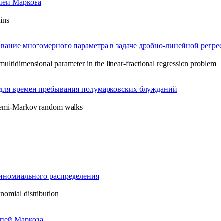
пей Маркова
ins
ание многомерного параметра в задаче дробно-линейной регре
multidimensional parameter in the linear-fractional regression problem
для времен пребывания полумарковских блужданий
f semi-Markov random walks
иномиального распределения
nomial distribution
епей Маркова