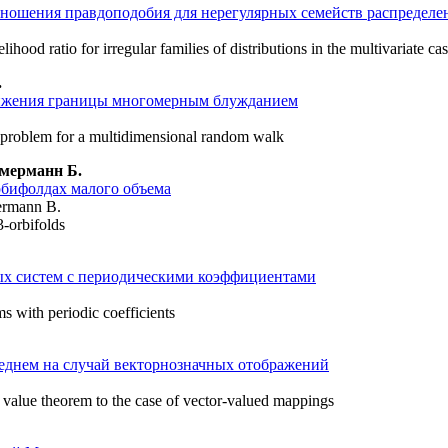
ношения правдоподобия для нерегулярных семейств распределе
ihood ratio for irregular families of distributions in the multivariate ca
.
тижения границы многомерным блужданием
g problem for a multidimensional random walk
ммерманн Б.
рбифолдах малого объема
ermann B.
3-orbifolds
х систем с периодическими коэффициентами
ems with periodic coefficients
еднем на случай векторнозначных отображений
 value theorem to the case of vector-valued mappings