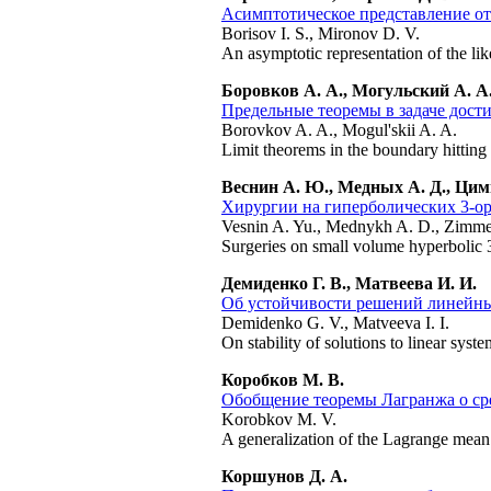
Асимптотическое представление от
Borisov I. S., Mironov D. V.
An asymptotic representation of the likel
Боровков А. А., Могульский А. А
Предельные теоремы в задаче дос
Borovkov A. A., Mogul'skii A. A.
Limit theorems in the boundary hittin
Веснин А. Ю., Медных А. Д., Ци
Хирургии на гиперболических 3-о
Vesnin A. Yu., Mednykh A. D., Zimm
Surgeries on small volume hyperbolic 
Демиденко Г. В., Матвеева И. И.
Об устойчивости решений линейны
Demidenko G. V., Matveeva I. I.
On stability of solutions to linear syst
Коробков М. В.
Обобщение теоремы Лагранжа о ср
Korobkov M. V.
A generalization of the Lagrange mean
Коршунов Д. А.