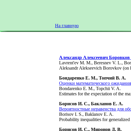
На главную
Александр Алексеевич Боровков 
Lavrent'ev M. M., Beresnev V. L., Bor
Aleksandr Alekseevich Borovkov (on h
Бондаренко Е. М., Топчий В. А.
Оценки математического ожидания
Bondarenko E. M., Topchii V. A.
Estimates for the expectation of the m
Борисов И. С., Бакланов Е. А.
Вероятностные неравенства для о
Borisov I. S., Baklanov E. A.
Probability inequalities for generalized
Борисов И. С., Миронов Д. В.