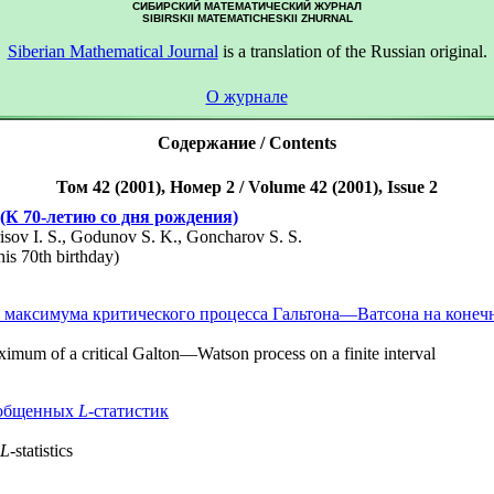
СИБИРСКИЙ МАТЕМАТИЧЕСКИЙ ЖУРНАЛ
SIBIRSKII MATEMATICHESKII ZHURNAL
Siberian Mathematical Journal
is a translation of the Russian original.
О журнале
Содержание / Contents
Том 42 (2001), Номер 2 / Volume 42 (2001), Issue 2
(К 70-летию со дня рождения)
isov I. S., Godunov S. K., Goncharov S. S.
is 70th birthday)
 максимума критического процесса Гальтона—Ватсона на конеч
aximum of a critical Galton—Watson process on a finite interval
бобщенных
L
-статистик
L
-statistics