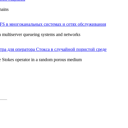
hains
S в многоканальных системах и сетях обслуживания
in multiserver queueing systems and networks
ра для оператора Стокса в случайной пористой среде
he Stokes operator in a random porous medium