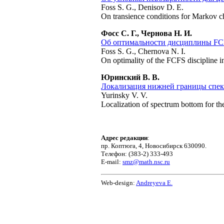
Foss S. G., Denisov D. E.
On transience conditions for Markov c
Фосс С. Г., Чернова Н. И.
Об оптимальности дисциплины FCF
Foss S. G., Chernova N. I.
On optimality of the FCFS discipline 
Юринский В. В.
Локализация нижней границы спект
Yurinsky V. V.
Localization of spectrum bottom for t
Адрес редакции
:
пр. Коптюга, 4, Новосибирск 630090.
Телефон: (383-2) 333-493
E-mail:
smz@math.nsc.ru
Web-design:
Andreyeva E.