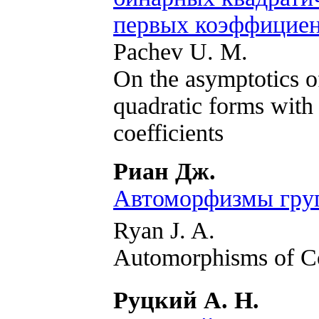
первых коэффицие
Pachev U. M.
On the asymptotics o
quadratic forms with a
coefficients
Риан Дж.
Автоморфизмы груп
Ryan J. A.
Automorphisms of Co
Руцкий А. Н.