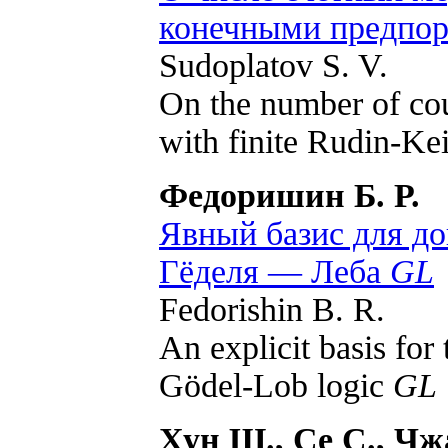
конечными предпор
Sudoplatov S. V.
On the number of cou
with finite Rudin-Kei
Федоришин Б. Р.
Явный базис для д
Гёделя — Леба
GL
Fedorishin B. R.
An explicit basis for 
Gödel-Lob logic
GL
Хун Ш., Се С., Чжа