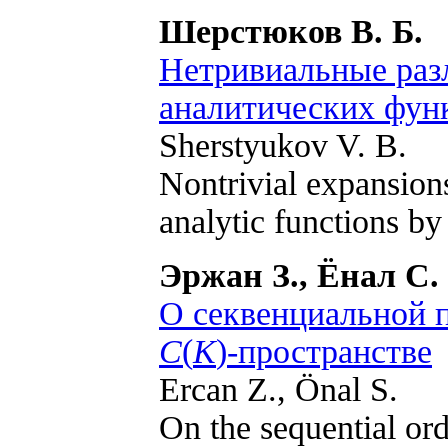
Шерстюков В. Б.
Нетривиальные раз
аналитических фун
Sherstyukov V. B.
Nontrivial expansions
analytic functions by 
Эржан З., Ёнал С.
О секвенциальной 
C
(
K
)-пространстве
Ercan Z., Önal S.
On the sequential ord