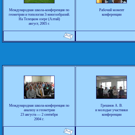
Международная школа-конференция по
Рабочий момент
геометрии и топологии 3-многообразий.
конференции
На Телецком озере (Алтай)
август, 2005 г.
Международная школа-конференция по
Грешнов А. В.
анализу и геометрии
и молодые участники
23 августа — 2 сентября
конференции
2004 г.