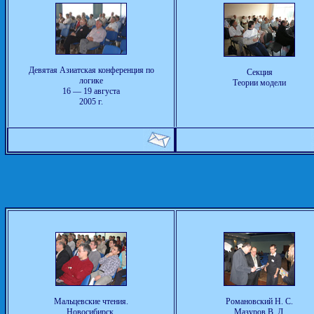
Девятая Азиатская конференция по
Секция
логике
Теории модели
16 — 19 августа
2005 г.
Мальцевские чтения.
Романовский Н. С.
Новосибирск,
Мазуров В. Д.