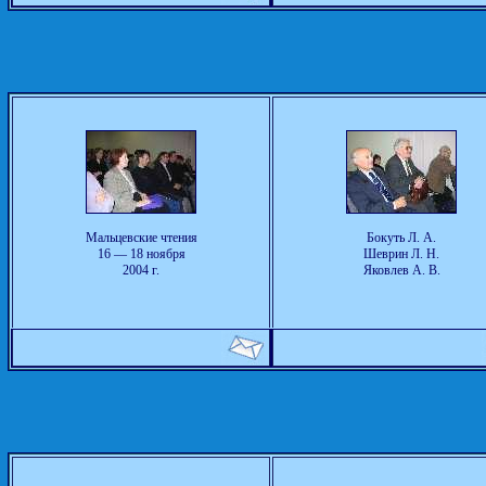
Мальцевские чтения
Бокуть Л. А.
16 — 18 ноября
Шеврин Л. Н.
2004 г.
Яковлев А. В.