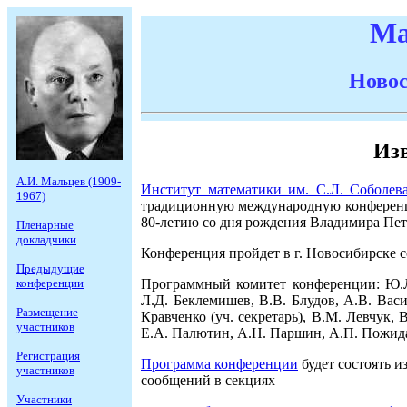
Ма
Новос
Из
А.И. Мальцев (1909-
Институт математики им. С.Л. Соболе
1967)
традиционную международную конфере
80-летию со дня рождения Владимира Пет
Пленарные
докладчики
Конференция пройдет в г. Новосибирске со
Предыдущие
Программный комитет конференции: Ю.Л. 
конференции
Л.Д. Беклемишев, В.В. Блудов, А.В. Васи
Размещение
Кравченко (уч. секретарь), В.М. Левчук,
участников
Е.А. Палютин, А.Н. Паршин, А.П. Пожидае
Регистрация
Программа конференции
будет состоять 
участников
сообщений в секциях
Участники