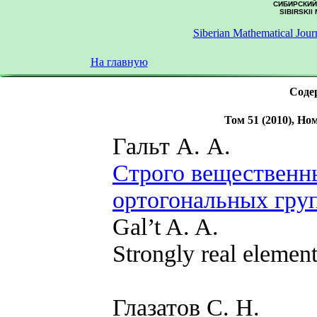
СИБИРСКИЙ
SIBIRSKII
Siberian Mathematical Jour
На главную
Содер
Том 51 (2010), Ном
Гальт А. А.
Строго вещественн
ортогональных гру
Gal’t A. A.
Strongly real element
Глазатов С. Н.