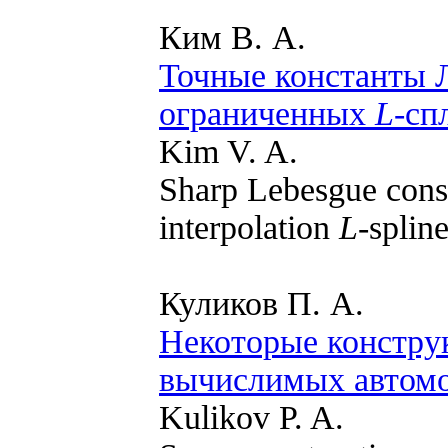
Ким В. А.
Точные константы 
ограниченных
L
-сп
Kim V. A.
Sharp Lebesgue cons
interpolation
L
-splin
Куликов П. А.
Некоторые конструк
вычислимых автом
Kulikov P. A.