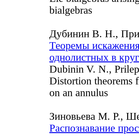
bialgebras
Дубинин В. Н., При
Теоремы искажения
однолистных в кру
Dubinin V. N., Prile
Distortion theorems 
on an annulus
Зиновьева М. Р., Ш
Распознавание про