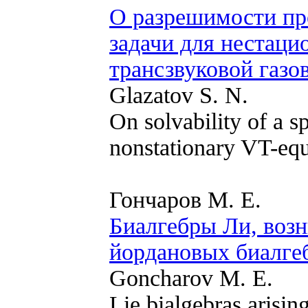
О разрешимости пр
задачи для нестаци
трансзвуковой газо
Glazatov S. N.
On solvability of a s
nonstationary VT-equ
Гончаров М. Е.
Биалгебры Ли, воз
йордановых биалге
Goncharov M. E.
Lie bialgebras arisin