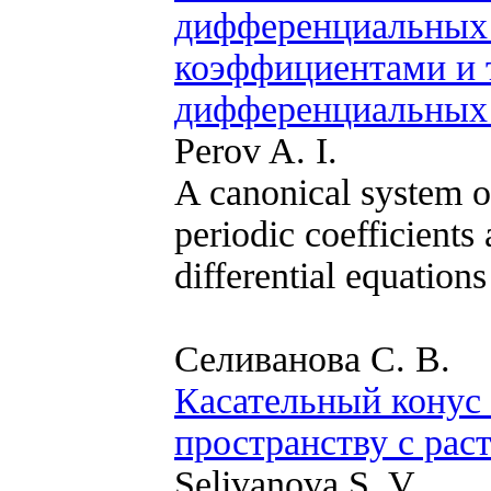
дифференциальных 
коэффициентами и 
дифференциальных 
Perov A. I.
A canonical system of
periodic coefficients
differential equations
Селиванова С. В.
Касательный конус
пространству с ра
Selivanova S. V.