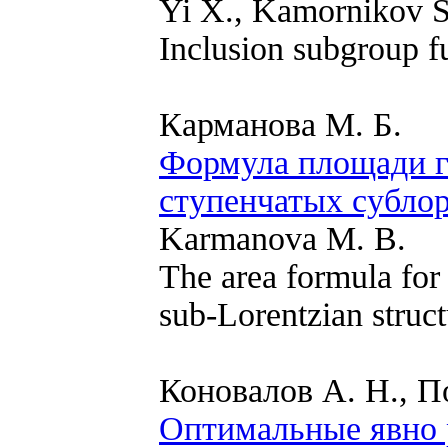
Yi X., Kamornikov S
Inclusion subgroup f
Карманова М. Б.
Формула площади г
ступенчатых субло
Karmanova M. B.
The area formula for
sub-Lorentzian struct
Коновалов А. Н., П
Оптимальные явно 