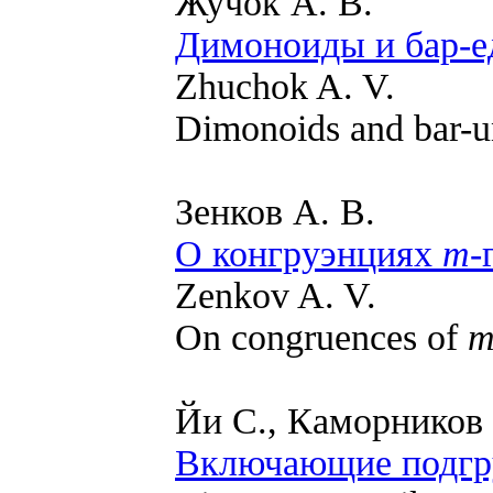
Жучок А. В.
Димоноиды и бар-
Zhuchok A. V.
Dimonoids and bar-u
Зенков А. В.
О конгруэнциях
m
-
Zenkov A. V.
On congruences of
Йи С., Каморников 
Включающие подгр