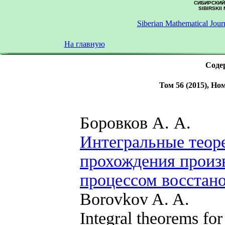
СИБИРСКИЙ
SIBIRSKII
Siberian Mathematical Jour
На главную
Содер
Том 56 (2015), Ном
Боровков А. А.
Интегральные теор
прохождения прои
процессом восстан
Borovkov A. A.
Integral theorems for 