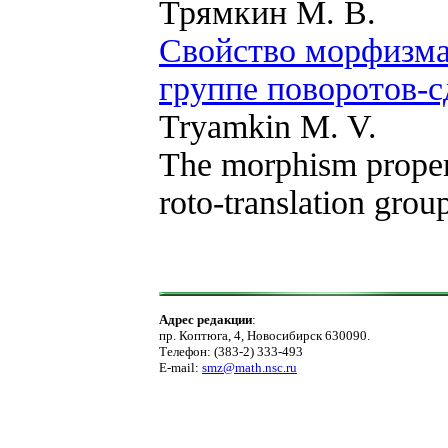
Трямкин М. В.
Свойство морфизма
группе поворотов-с
Tryamkin M. V.
The morphism propert
roto-translation grou
Адрес редакции
:
пр. Коптюга, 4, Новосибирск 630090.
Телефон: (383-2) 333-493
E-mail:
smz@math.nsc.ru