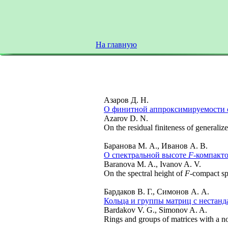
На главную
Азаров Д. Н.
О финитной аппроксимируемости 
Azarov D. N.
On the residual finiteness of generaliz
Баранова М. А., Иванов А. В.
О спектральной высоте
F
-компакт
Baranova M. A., Ivanov A. V.
On the spectral height of
F
-compact s
Бардаков В. Г., Симонов А. А.
Кольца и группы матриц с нестан
Bardakov V. G., Simonov A. A.
Rings and groups of matrices with a n