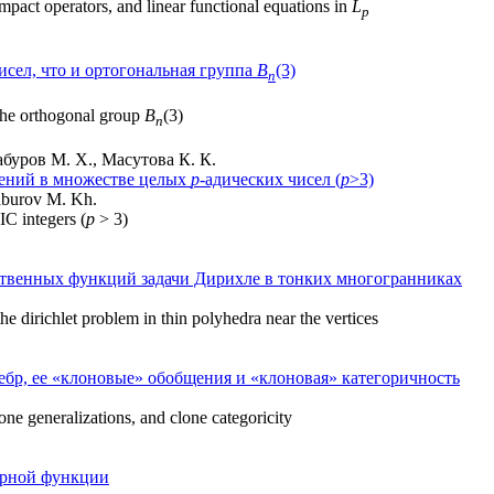
pact operators, and linear functional equations in
L
p
исел, что и ортогональная группа
B
(3)
n
the orthogonal group
B
(3)
n
буров М. Х., Масутова К. К.
ений в множестве целых
p
-адических чисел (
p
>3)
aburov M. Kh.
C integers (
p
> 3)
твенных функций задачи Дирихле в тонких многогранниках
the dirichlet problem in thin polyhedra near the vertices
ебр, ее «клоновые» обобщения и «клоновая» категоричность
lone generalizations, and clone categoricity
ярной функции