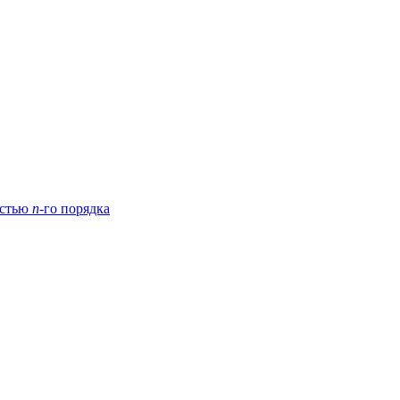
остью
n
-го порядка