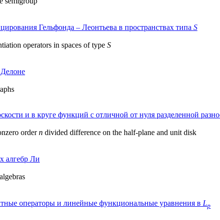
ve semigroup
ирования Гельфонда – Леонтьева в пространствах типа
S
tiation operators in spaces of type
S
 Делоне
raphs
скости и в круге функций с отличной от нуля разделенной разн
nonzero order
n
divided difference on the half-plane and unit disk
х алгебр Ли
 algebras
ктные операторы и линейные функциональные уравнения в
L
p