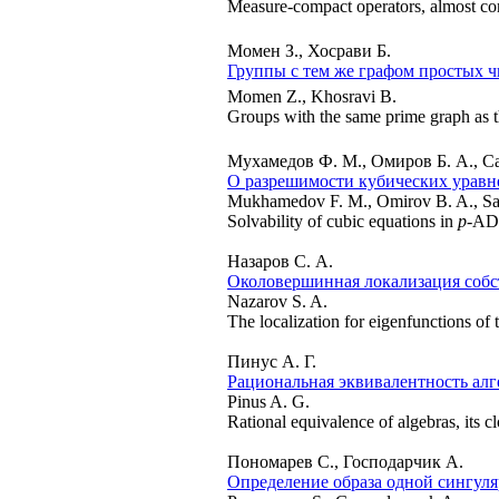
Measure-compact operators, almost com
Момен З., Хосрави Б.
Группы с тем же графом простых ч
Momen Z., Khosravi B.
Groups with the same prime graph as 
Мухамедов Ф. М., Омиров Б. А., Са
О разрешимости кубических уравн
Mukhamedov F. M., Omirov B. A., S
Solvability of cubic equations in
p
-ADI
Назаров С. А.
Околовершинная локализация собс
Nazarov S. A.
The localization for eigenfunctions of 
Пинус А. Г.
Рациональная эквивалентность алг
Pinus A. G.
Rational equivalence of algebras, its c
Пономарев С., Господарчик А.
Определение образа одной сингул