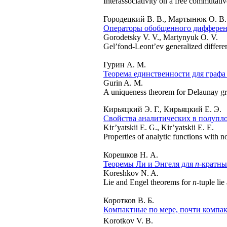
Interassociativity on a free commutati
Городецкий В. В., Мартынюк О. В.
Операторы обобщенного дифференц
Gorodetsky V. V., Martynyuk O. V.
Gel’fond-Leont’ev generalized differen
Гурин А. М.
Теорема единственности для графа
Gurin A. M.
A uniqueness theorem for Delaunay g
Кирьяцкий Э. Г., Кирьяцкий Е. Э.
Свойства аналитических в полупло
Kir’yatskii E. G., Kir’yatskii E. E.
Properties of analytic functions with 
Корешков Н. А.
Теоремы Ли и Энгеля для
n
-кратны
Koreshkov N. A.
Lie and Engel theorems for
n
-tuple lie
Коротков В. Б.
Компактные по мере, почти компа
Korotkov V. B.