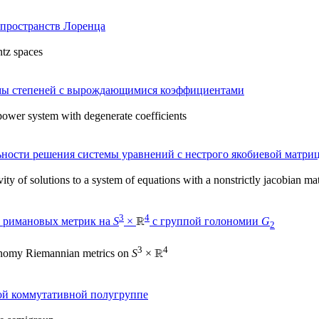
 пространств Лоренца
ntz spaces
мы степеней с вырождающимися коэффициентами
power system with degenerate coefficients
ьности решения системы уравнений с нестрого якобиевой матри
vity of solutions to a system of equations with a nonstrictly jacobian ma
3
4
х римановых метрик на
S
×
с группой голономии
G
2
3
4
nomy Riemannian metrics on
S
×
ой коммутативной полугруппе