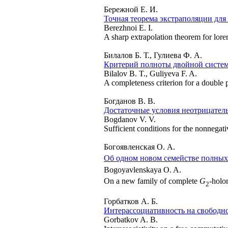
Бережной Е. И.
Точная теорема экстраполяции для
Berezhnoi E. I.
A sharp extrapolation theorem for lore
Билалов Б. Т., Гулиева Ф. А.
Критерий полноты двойной систе
Bilalov B. T., Guliyeva F. A.
A completeness criterion for a double 
Богданов В. В.
Достаточные условия неотрицател
Bogdanov V. V.
Sufficient conditions for the nonnegati
Богоявленская О. А.
Об одном новом семействе полны
Bogoyavlenskaya O. A.
On a new family of complete
G
-holo
2
Горбатков А. Б.
Интерассоциативность на свободн
Gorbatkov A. B.