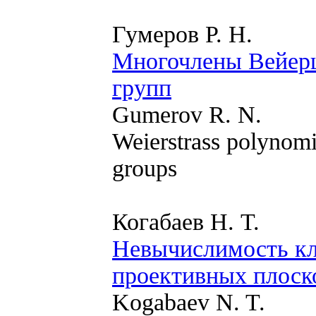
Гумеров Р. Н.
Многочлены Вейерш
групп
Gumerov R. N.
Weierstrass polynomi
groups
Когабаев Н. Т.
Невычислимость кл
проективных плоск
Kogabaev N. T.