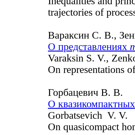
Inequalities and princ
trajectories of proce
Вараксин С. В., Зен
О представлениях
Varaksin S. V., Zenk
On representations o
Горбацевич В. В.
О квазикомпактных
Gorbatsevich V. V.
On quasicompact ho