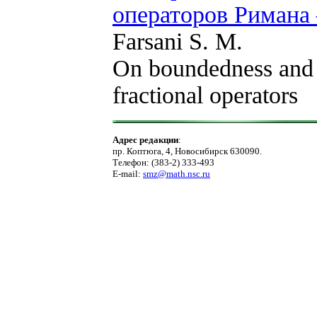
операторов Римана
Farsani S. M.
On boundedness and 
fractional operators
Адрес редакции
:
пр. Коптюга, 4, Новосибирск 630090.
Телефон: (383-2) 333-493
E-mail:
smz@math.nsc.ru