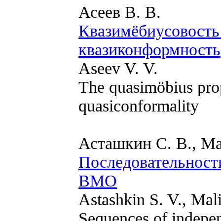
Асеев В. В.
Квазимёбиусовость
квазиконформность
Aseev V. V.
The quasimöbius prop
quasiconformality
Асташкин С. В., Ма
Последовательност
ВМО
Astashkin S. V., Mal
Sequences of indepe