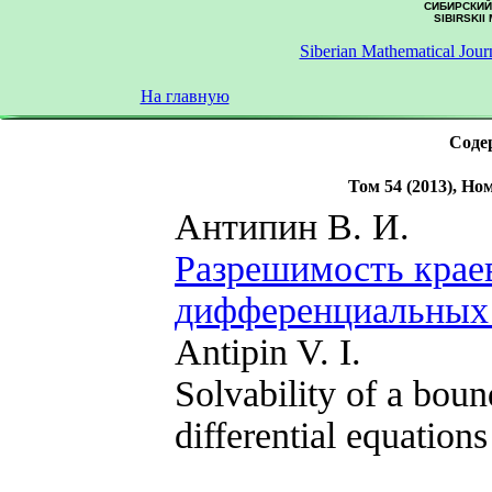
СИБИРСКИЙ
SIBIRSKII
Siberian Mathematical Jour
На главную
Содер
Том 54 (2013), Ном
Антипин В. И.
Разрешимость краев
дифференциальных 
Antipin V. I.
Solvability of a boun
differential equation