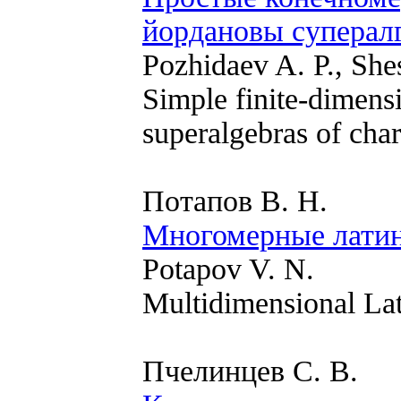
йордановы суперал
Pozhidaev A. P., Shes
Simple finite-dimen
superalgebras of char
Потапов В. Н.
Многомерные латин
Potapov V. N.
Multidimensional Lat
Пчелинцев С. В.