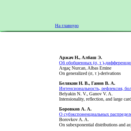
На главную
Аржач Н., Албаш Э.
Об обобщенных (σ, τ )-дифференц
Argaç Nurcan, Albas Emine
On generalized (σ, τ )-derivations
Белякин Н. В., Ганов В. А.
Интенсиональность, рефлексия, б
Belyakin N. V., Ganov V. A.
Intensionality, reflection, and large car
Боровков А. А.
О субэкспоненциальных распредел
Borovkov A. A.
On subexponential distributions and as