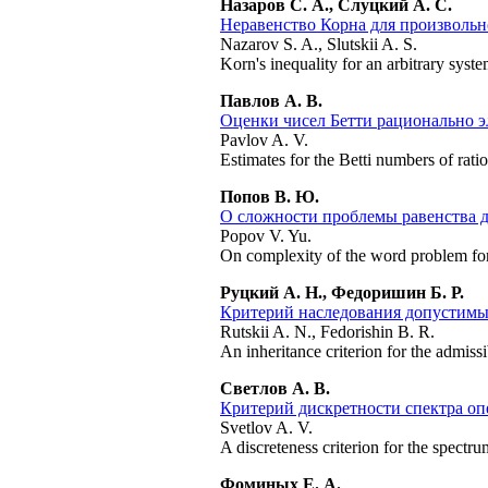
Назаров С. А., Слуцкий А. С.
Неравенство Корна для произволь
Nazarov S. A., Slutskii A. S.
Korn's inequality for an arbitrary syste
Павлов А. В.
Оценки чисел Бетти рационально э
Pavlov A. V.
Estimates for the Betti numbers of ratio
Попов В. Ю.
О сложности проблемы равенства 
Popov V. Yu.
On complexity of the word problem for
Руцкий А. Н., Федоришин Б. Р.
Критерий наследования допустим
Rutskii A. N., Fedorishin B. R.
An inheritance criterion for the admissi
Светлов А. В.
Критерий дискретности спектра оп
Svetlov A. V.
A discreteness criterion for the spect
Фоминых Е. А.