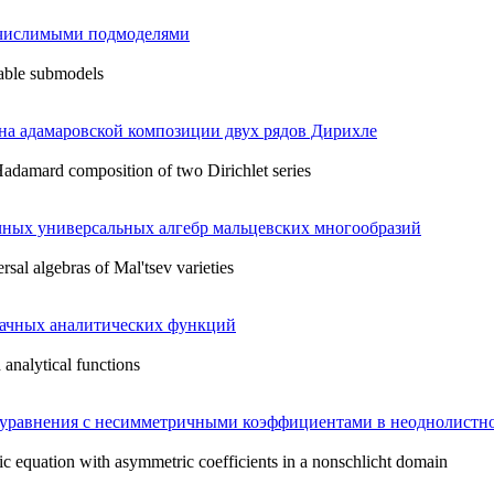
ечислимыми подмоделями
able submodels
на адамаровской композиции двух рядов Дирихле
 Hadamard composition of two Dirichlet series
чных универсальных алгебр мальцевских многообразий
versal algebras of Mal'tsev varieties
ачных аналитических функций
 analytical functions
о уравнения с несимметричными коэффициентами в неоднолистн
ic equation with asymmetric coefficients in a nonschlicht domain