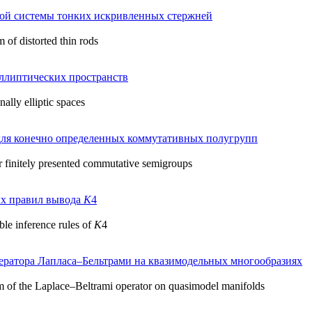
ной системы тонких искривленных стержней
m of distorted thin rods
ллиптических пространств
nally elliptic spaces
для конечно определенных коммутативных полугрупп
 finitely presented commutative semigroups
ых правил вывода
K
4
ble inference rules of
K
4
ератора Лапласа–Бельтрами на квазимодельных многообразиях
rum of the Laplace–Beltrami operator on quasimodel manifolds