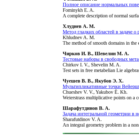
Полное описание нормальных пове
Fominykh E. A.
A complete description of normal surfac
Хлуднев А. М.
Метод гладких областей в задаче о
Khludnev A. M.
The method of smooth domains in the e
Чирков И. В., Шевелин М. А.
Тестовые наборы в свободных мета
Chirkov I. V., Shevelin M. A.
Test sets in free metabelian Lie algebra
Чуешев В. В., Якубов Э. Х.
Мультипликативные точки Вейершт
Chueshev V. V., Yakubov È. Kh.
Weierstrass multiplicative points on a
Шарафутдинов В. А.
Задача интегральной геометрии в 
Sharafutdinov V. A.
An integral geometry problem in a n