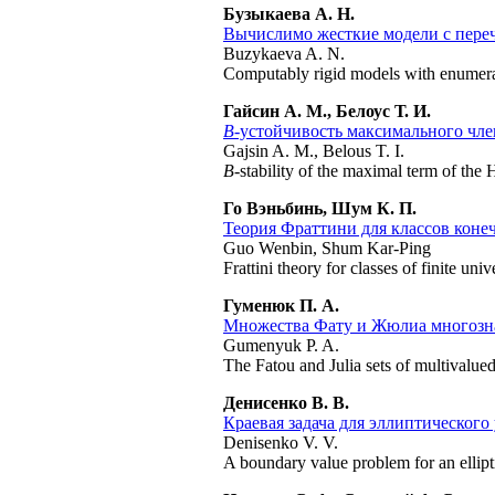
Бузыкаева А. Н.
Вычислимо жесткие модели с пер
Buzykaeva A. N.
Computably rigid models with enumer
Гайсин А. М., Белоус Т. И.
В
-устойчивость максимального чле
Gajsin A. M., Belous T. I.
B
-stability of the maximal term of the
Го Вэньбинь, Шум К. П.
Теория Фраттини для классов коне
Guo Wenbin, Shum Kar-Ping
Frattini theory for classes of finite uni
Гуменюк П. А.
Множества Фату и Жюлиа многозн
Gumenyuk P. A.
The Fatou and Julia sets of multivalued
Денисенко В. В.
Краевая задача для эллиптическог
Denisenko V. V.
A boundary value problem for an ellipt