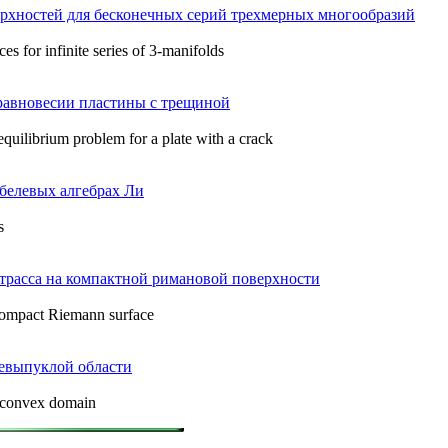
рхностей для бесконечных серий трехмерных многообразий
es for infinite series of 3-manifolds
 равновесии пластины с трещиной
quilibrium problem for a plate with a crack
белевых алгебрах Ли
s
расса на компактной римановой поверхности
 compact Riemann surface
невыпуклой области
onconvex domain