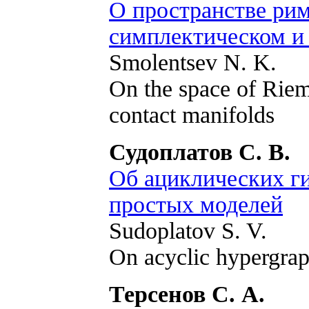
О пространстве ри
симплектическом и
Smolentsev N. K.
On the space of Riem
contact manifolds
Судоплатов С. В.
Об ациклических г
простых моделей
Sudoplatov S. V.
On acyclic hypergra
Терсенов С. А.