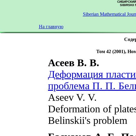
СИБИРСКИЙ
SIBIRSKII
Siberian Mathematical Jour
На главную
Содер
Том 42 (2001), Ном
Асеев В. В.
Деформация пласти
проблема П. П. Бел
Aseev V. V.
Deformation of plate
Belinskii's problem