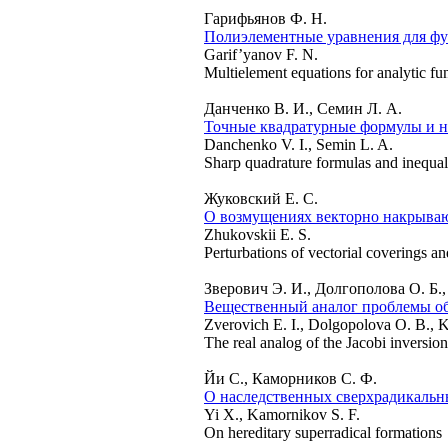
Гарифьянов Ф. Н.
Полиэлементные уравнения для фун
Garif’yanov F. N.
Multielement equations for analytic fun
Данченко В. И., Семин Л. А.
Точные квадратурные формулы и н
Danchenko V. I., Semin L. A.
Sharp quadrature formulas and inequali
Жуковский Е. С.
О возмущениях векторно накрываю
Zhukovskii E. S.
Perturbations of vectorial coverings an
Зверович Э. И., Долгополова О. Б.
Вещественный аналог проблемы об
Zverovich E. I., Dolgopolova O. B., K
The real analog of the Jacobi inversio
Йи С., Каморников С. Ф.
О наследственных сверхрадикаль
Yi X., Kamornikov S. F.
On hereditary superradical formations