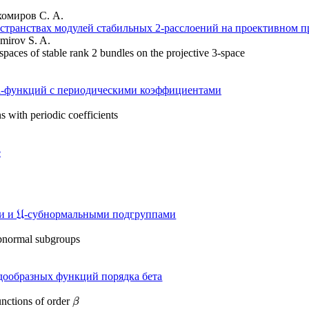
хомиров С. А.
странствах модулей стабильных 2-расслоений на проективном п
mirov S. A.
paces of stable rank 2 bundles on the projective 3-space
а-функций с периодическими коэффициентами
s with periodic coefficients
е
и и
-субнормальными подгруппами
U
U
bnormal subgroups
здообразных функций порядка бета
functions of order
β
β