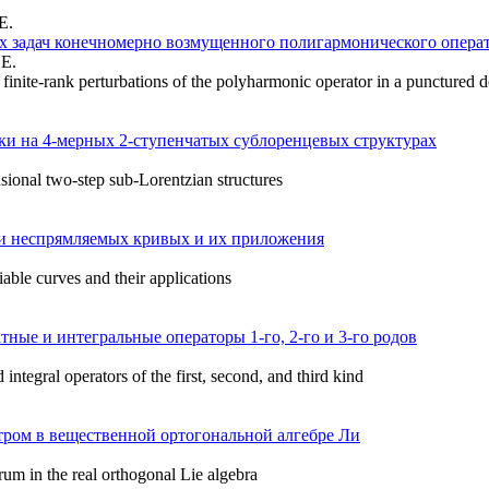
Е.
х задач конечномерно возмущенного полигармонического операт
 E.
finite-rank perturbations of the polyharmonic operator in a punctured 
и на 4-мерных 2-ступенчатых сублоренцевых структурах
ional two-step sub-Lorentzian structures
и неспрямляемых кривых и их приложения
iable curves and their applications
ные и интегральные операторы 1-го, 2-го и 3-го родов
ntegral operators of the first, second, and third kind
тром в вещественной ортогональной алгебре Ли
rum in the real orthogonal Lie algebra