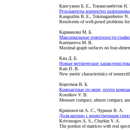
Кангужин Б. Е., Токмагамбетов Н. 
Резольвенты корректно разрешимы
Kanguzhin B. E., Tokmagambetov N.
Resolvents of well-posed problems for 
Карманова М. Б.
Максимальные поверхности-график
Karmanova M. B.
Maximal graph surfaces on four-dimens
Кац Д. Б.
Новые метрические характеристик
Kats D. B.
New metric characteristics of nonrectif
Коротков В. Б.
Компактные по мере, почти компакт
Korotkov V. B.
Measure compact, almost compact, and i
Кривоногов А. С., Чуркин В. А.
Доля матриц с вещественным спек
Krivonogov A. S., Churkin V. A.
The portion of matrices with real spect