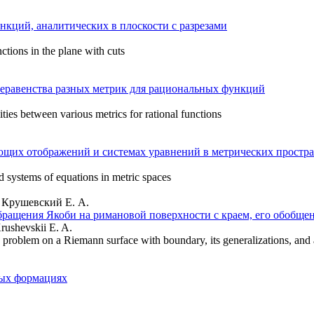
кций, аналитических в плоскости с разрезами
ctions in the plane with cuts
еравенства разных метрик для рациональных функций
ties between various metrics for rational functions
щих отображений и системах уравнений в метрических простра
d systems of equations in metric spaces
, Крушевский Е. А.
ращения Якоби на римановой поверхности с краем, его обобще
rushevskii E. A.
n problem on a Riemann surface with boundary, its generalizations, and 
ных формациях