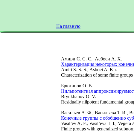
На главную
Амири С. С. С., Асбоеи А. Х.
Характеризация некоторых конечн
Amiri S. S. S., Asboei A. Kh.
Characterization of some finite groups
Брюханов О. В.
Нильпотентная аппроксимируемост
Bryukhanov O. V.
Residually nilpotent fundamental grou
Васильев А. Ф., Васильева Т. И., В
Конечные группы с обобщенно су
Vasil’ev A. F., Vasil’eva T. I., Vegera 
Finite groups with generalized subno