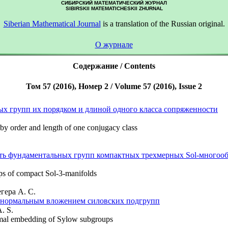
СИБИРСКИЙ МАТЕМАТИЧЕСКИЙ ЖУРНАЛ
SIBIRSKII MATEMATICHESKII ZHURNAL
Siberian Mathematical Journal
is a translation of the Russian original.
О журнале
Содержание / Contents
Том 57 (2016), Номер 2 / Volume 57 (2016), Issue 2
ых групп их порядком и длиной одного класса сопряженности
 by order and length of one conjugacy class
ь фундаментальных групп компактных трехмерных Sol-многоо
ps of compact Sol-3-manifolds
егера А. С.
бнормальным вложением силовских подгрупп
A. S.
rmal embedding of Sylow subgroups