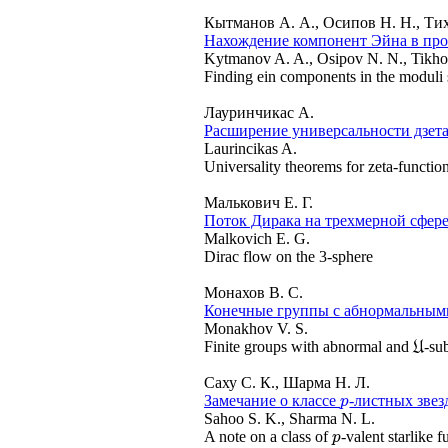
Кытманов А. А., Осипов Н. Н., Ти
Нахождение компонент Эйна в про
Kytmanov A. A., Osipov N. N., Tikho
Finding ein components in the moduli s
Лауринчикас А.
Расширение универсальности дзет
Laurincikas A.
Universality theorems for zeta-function
Малькович Е. Г.
Поток Дирака на трехмерной сфер
Malkovich E. G.
Dirac flow on the 3-sphere
Монахов В. С.
Конечные группы с абнормальным
Monakhov V. S.
Finite groups with abnormal and
-su
U
U
Саху С. К., Шарма Н. Л.
Замечание о классе
-листных зве
p
p
Sahoo S. K., Sharma N. L.
A note on a class of
-valent starlike 
p
p