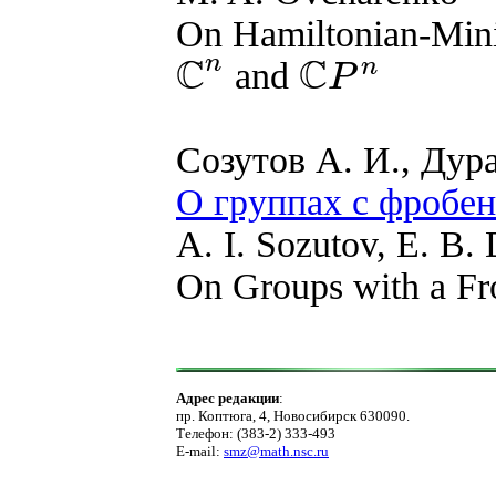
On Hamiltonian-Mini
C
C
n
n
and
P
C
n
C
P
n
Созутов А. И., Дура
О группах с фробе
A. I. Sozutov, E. B.
On Groups with a Fr
Адрес редакции
:
пр. Коптюга, 4, Новосибирск 630090.
Телефон: (383-2) 333-493
E-mail:
smz@math.nsc.ru