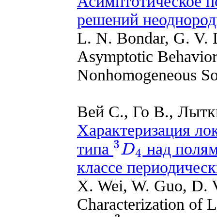
Асимптотическое п
решений неоднород
L. N. Bondar, G. V.
Asymptotic Behavior a
Nonhomogeneous So
Вей C., Го В., Лытк
Характеризация ло
3
типа
над полям
D
4
3
D
4
классе периодическ
X. Wei, W. Guo, D. 
Characterization of 