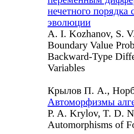
нечетного порядка
эволюции
A. I. Kozhanov, S. V
Boundary Value Prob
Backward-Type Diffe
Variables
Крылов П. А., Норб
Автоморфизмы алг
P. A. Krylov, T. D.
Automorphisms of Fo