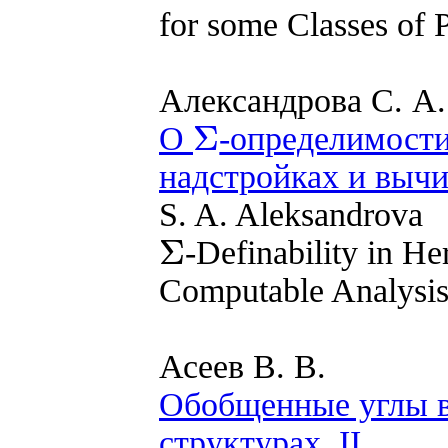
for some Classes of 
Александрова С. А.
Σ
О
-определимости
Σ
надстройках и выч
S. A. Aleksandrova
Σ
-Definability in He
Σ
Computable Analysi
Асеев В. В.
Обобщенные углы в
структурах. II