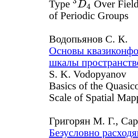
3
Type
Over Field
D
4
3
D
4
of Periodic Groups
Водопьянов С. К.
Основы квазиконфо
шкалы пространств
S. K. Vodopyanov
Basics of the Quasic
Scale of Spatial Map
Григорян М. Г., Сар
Безусловно расход