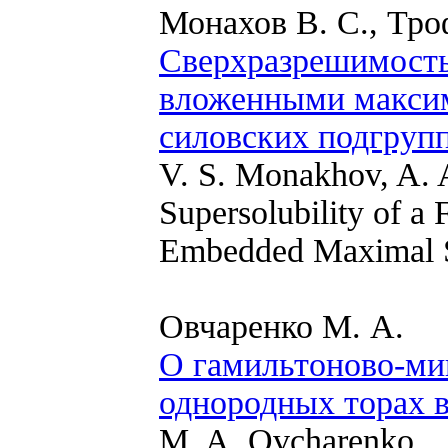
Монахов В. С., Тро
Сверхразрешимость
вложенными макси
силовских подгруп
V. S. Monakhov, A. 
Supersolubility of a
Embedded Maximal S
Овчаренко М. А.
О гамильтоново-м
однородных торах 
M. A. Ovcharenko