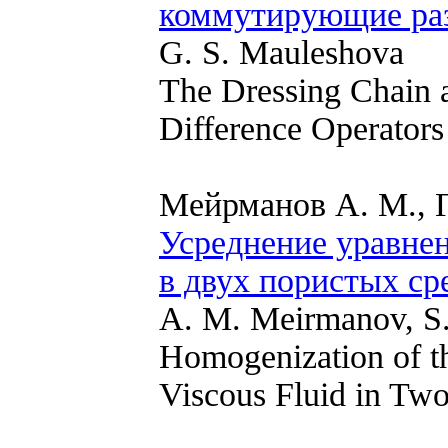
коммутирующие раз
G. S. Mauleshova
The Dressing Chain
Difference Operators
Мейрманов А. М., Г
Усреднение уравне
в двух пористых ср
A. M. Meirmanov, S.
Homogenization of the
Viscous Fluid in Tw