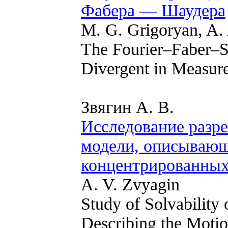
Фабера — Шаудера
M. G. Grigoryan, A.
The Fourier–Faber–S
Divergent in Measur
Звягин А. В.
Исследование разр
модели, описывающ
концентрированных
A. V. Zvyagin
Study of Solvability
Describing the Moti